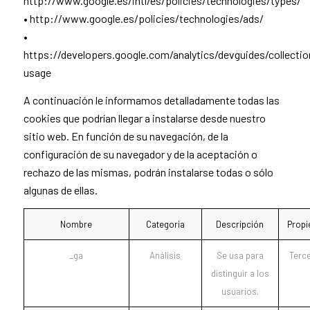
http://www.google.es/intl/es/policies/technologies/types/
• http://www.google.es/policies/technologies/ads/
•
https://developers.google.com/analytics/devguides/collectio
usage
A continuación le informamos detalladamente todas las
cookies que podrían llegar a instalarse desde nuestro
sitio web. En función de su navegación, de la
configuración de su navegador y de la aceptación o
rechazo de las mismas, podrán instalarse todas o sólo
algunas de ellas.
Nombre
Categoria
Descripción
Propi
_ga
Análisis
Se usa para
Terc
distinguir a los
usuarios.