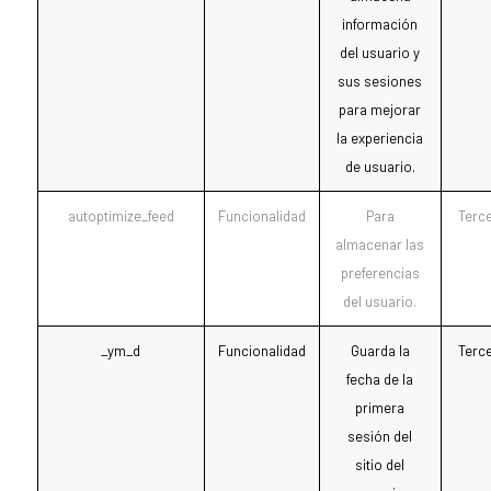
información
del usuario y
sus sesiones
para mejorar
la experiencia
de usuario.
autoptimize_feed
Funcionalidad
Para
Terc
almacenar las
preferencias
del usuario.
_ym_d
Funcionalidad
Guarda la
Terc
fecha de la
primera
sesión del
sitio del