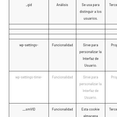
_gid
Análisis
Se usa para
Terc
distinguir a los
usuarios.
wp-settings-
Funcionalidad
Sirve para
Pro
personalizar la
Interfaz de
Usuario.
wp-settings-time-
Funcionalidad
Sirve para
Pro
personalizar la
Interfaz de
Usuario.
__smVID
Funcionalidad
Esta cookie
Terc
almacena