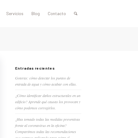
Servicios
Blog
Contacto
Entradas recientes
Goteras: cómo detectar los puntos de
entrada de agua y cómo acabar con ellas.
¿Cómo identificar daños estructurales en un
edificio? Aprende qué causas los provocan y
cómo podemos corregirlos.
¿Has tomado todas las medidas preventivas
frente al coronavirus en la oficina?
Compartimos todas las recomendaciones
que estamos aplicando para evitar el