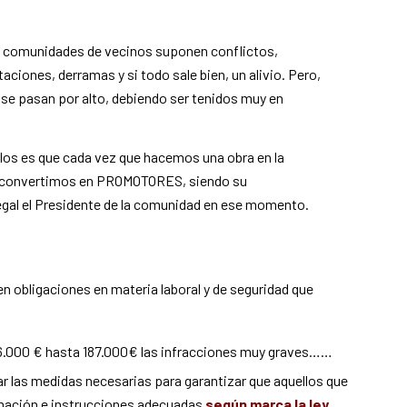
s comunidades de vecinos suponen conflictos,
aciones, derramas y si todo sale bien, un alivio. Pero,
 se pasan por alto, debiendo ser tenidos muy en
ellos es que cada vez que hacemos una obra en la
convertimos en PROMOTORES, siendo su
egal el Presidente de la comunidad en ese momento.
n obligaciones en materia laboral y de seguridad que
6.000 € hasta 187.000€ las infracciones muy graves……
r las medidas necesarias para garantizar que aquellos que
ormación e instrucciones adecuadas
según marca la ley
.