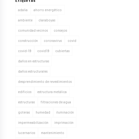
Etiquetas
adalia
ahorro energético
ambiente
claraboyas
comunidad vecinos
consejos
construcción
coronavirus
covid
covid-19
covid19
cubiertas
daños en estructuras
daños estructurales
desprendimiento de revestimientos
edificios
estructura metálica
estructuras
filtraciones de agua
goteras
humedad
iluminación
impermeabilización
imprimación
lucernarios
mantenimiento