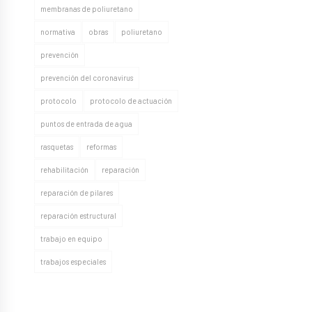
membranas de poliuretano
normativa
obras
poliuretano
prevención
prevención del coronavirus
protocolo
protocolo de actuación
puntos de entrada de agua
rasquetas
reformas
rehabilitación
reparación
reparación de pilares
reparación estructural
trabajo en equipo
trabajos especiales