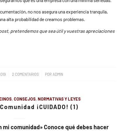
asegurarnos que es una empresa con una mínima seriedad.
ocumentación, no nos asegura una experiencia tranquila,
una alta probabilidad de crearnos problemas.
ost, pretendemos que sea útil y vuestras apreciaciones
/
2019
2 COMENTARIOS
POR
ADMIN
CINOS
,
CONSEJOS
,
NORMATIVAS Y LEYES
 Comunidad ¡CUIDADO! (1)
n mi comunidad» Conoce qué debes hacer