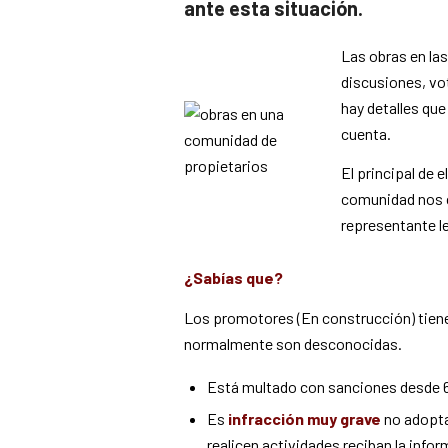
ante esta situación.
Las obras en la
discusiones, vot
hay detalles que
cuenta.
El principal de 
comunidad nos 
representante l
¿Sabías que?
Los promotores (En construcción) tiene
normalmente son desconocidas.
Está multado con sanciones desde 
Es
infracción muy grave
no adopta
realicen actividades reciban la inf