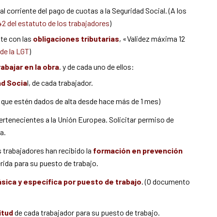
al corriente del pago de cuotas a la Seguridad Social. (A los
 42 del estatuto de los trabajadores
)
nte con las
obligaciones tributarias
, «Validez máxima 12
f de la LGT
)
abajar en la obra
. y de cada uno de ellos:
ad Socia
l, de cada trabajador.
o que estén dados de alta desde hace más de 1 mes)
ertenecientes a la Unión Europea. Solicitar permiso de
a.
 trabajadores han recibido la
formación en prevención
erida para su puesto de trabajo.
sica y específica por puesto de trabajo
. (O documento
itud
de cada trabajador para su puesto de trabajo.