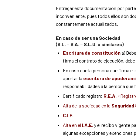
Entregar esta documentación por parte 
inconveniente, pues todos ellos son do
constantemente actualizados.
En caso de ser una Sociedad
(S.L. – S.A. – S.L.U. ó similares)
Escritura de constitución
a) Debe
firma el contrato de ejecución, de
En caso que la persona que firma el 
aportar la
escritura de apoderam
responsabilidades a la persona que 
Certificado registro
R.E.A.
«Registr
Alta de la sociedad en la
Seguridad 
C.I.F.
Alta en el
I.A.E.
y el recibo vigente 
algunas excepciones y exenciones p